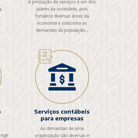
A prestação de serviços é um dos
s
pilares da sociedade, pois
a
fortalece diversas áreas da
economia e soluciona as
.
demandas da população...
o
Serviços contábeis
para empresas
As demandas de uma
xige
organização são diversas e