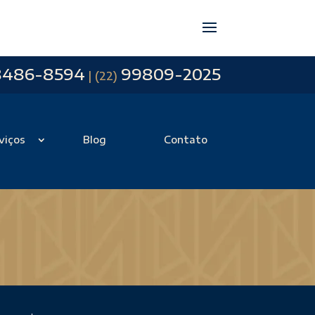
8486-8594
99809-2025
| (22)
viços
Blog
Contato