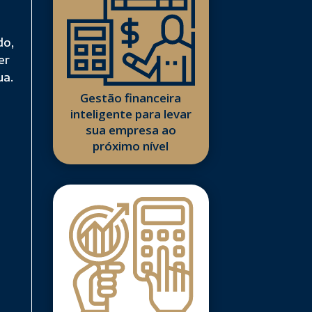
do,
er
ua.
Gestão financeira
inteligente para levar
sua empresa ao
próximo nível